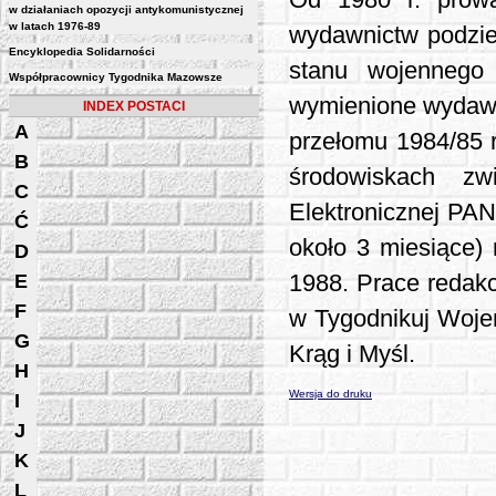
Od 1980 r. prowad
w działaniach opozycji antykomunistycznej
w latach 1976-89
wydawnictw podzie
Encyklopedia Solidarności
stanu wojennego k
Współpracownicy Tygodnika Mazowsze
wymienione wydawn
INDEX POSTACI
A
przełomu 1984/85 r
B
środowiskach z
C
Elektronicznej PAN
Ć
około 3 miesiące) 
D
E
1988. Prace redakcy
F
w Tygodnikuj Woje
G
Krąg i Myśl.
H
Wersja do druku
I
J
K
L