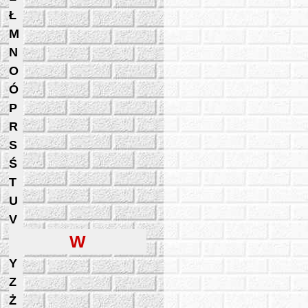
Ł
M
N
O
Ó
P
R
S
Ś
T
U
V
W
Y
Z
Ż