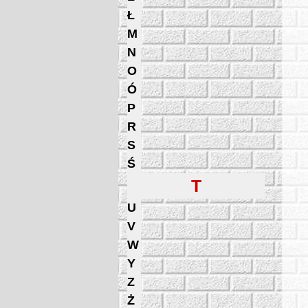
Ł
M
N
O
Ó
P
R
S
Ś
T
U
V
W
Y
Z
Ż