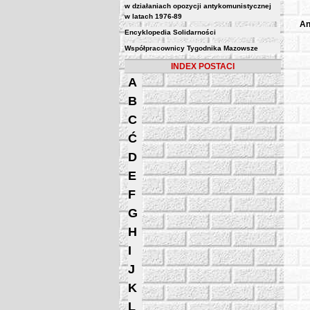
w działaniach opozycji antykomunistycznej
w latach 1976-89
An
Encyklopedia Solidarności
Współpracownicy Tygodnika Mazowsze
INDEX POSTACI
A
B
C
Ć
D
E
F
G
H
I
J
K
L