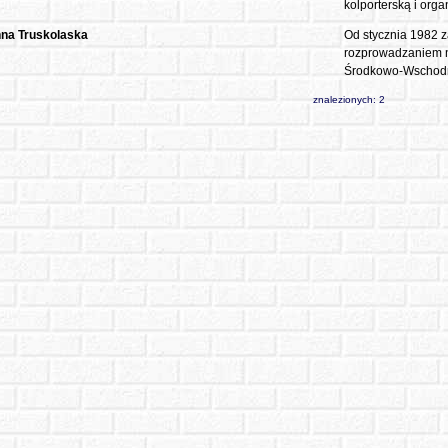
kolporterską i orga
na Truskolaska
Od stycznia 1982 
rozprowadzaniem n
Środkowo-Wschodni
znalezionych: 2