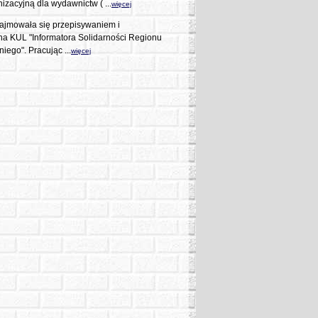
nizacyjną dla wydawnictw ( ...
więcej
zajmowała się przepisywaniem i
a KUL "Informatora Solidarności Regionu
ego". Pracując ...
więcej