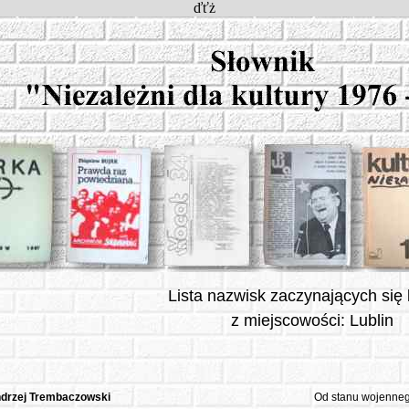
ďťż
Lista nazwisk zaczynających się l
z miejscowości: Lublin
drzej Trembaczowski
Od stanu wojenneg