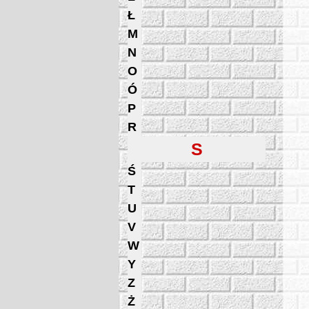
Ł
M
N
O
Ó
P
R
S
Ś
T
U
V
W
Y
Z
Ż