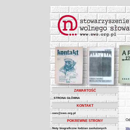
ZAWARTOŚĆ
STRONA GŁÓWNA
KONTAKT
sws@sws.org.pl
Od
POKREWNE STRONY
Noty biograficzne łodzian zasłużonych
Wer