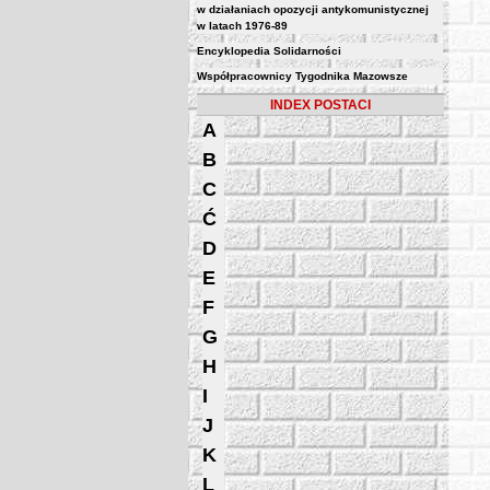
w działaniach opozycji antykomunistycznej
w latach 1976-89
Encyklopedia Solidarności
Współpracownicy Tygodnika Mazowsze
INDEX POSTACI
A
B
C
Ć
D
E
F
G
H
I
J
K
L