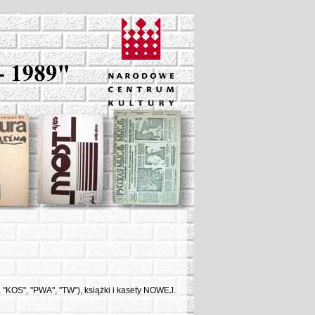
, "KOS", "PWA", "TW"), książki i kasety NOWEJ.