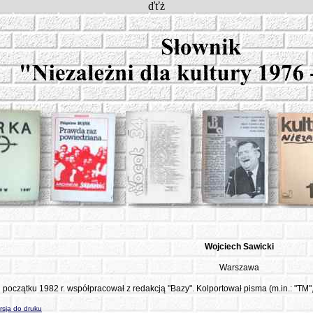
ďťż
Wojciech
Sawicki
Warszawa
 początku 1982 r. współpracował z redakcją "Bazy". Kolportował pisma (m.in.: "TM"
sja do druku