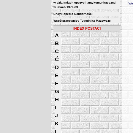
w działaniach opozycji antykomunistycznej
Wer
w latach 1976-89
Encyklopedia Solidarności
Współpracownicy Tygodnika Mazowsze
INDEX POSTACI
A
B
C
Ć
D
E
F
G
H
I
J
K
L