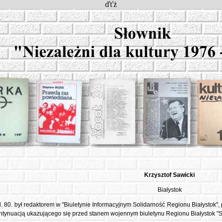
ďťż
Krzysztof
Sawicki
Białystok
l. 80. był redaktorem w "Biuletynie Informacyjnym Solidarność Regionu Białystok",
ntynuacją ukazującego się przed stanem wojennym biuletynu Regionu Białystok "S