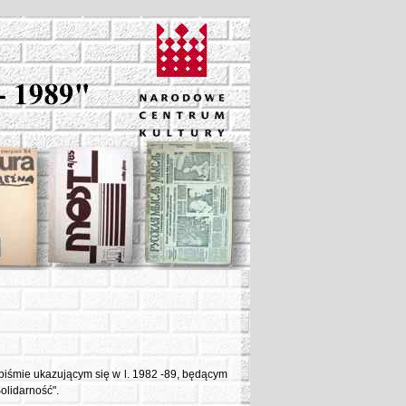
 piśmie ukazującym się w l. 1982 -89, będącym
olidarność".