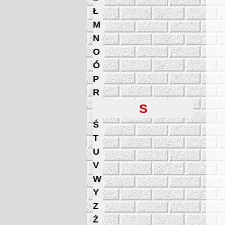
Ł
M
N
O
Ó
P
R
S
Ś
T
U
V
W
Y
Z
Ż