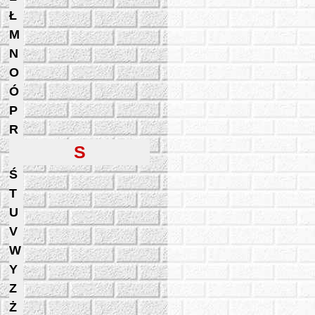
Ł
M
N
O
Ó
P
R
S
Ś
T
U
V
W
Y
Z
Ż