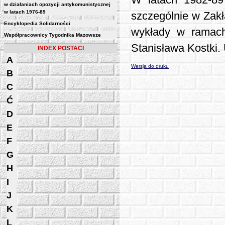
W latach 1982-89 
w działaniach opozycji antykomunistycznej
w latach 1976-89
szczególnie w Zakł
Encyklopedia Solidarności
wykłady w ramach
Współpracownicy Tygodnika Mazowsze
Stanisława Kostki. 
INDEX POSTACI
A
Wersja do druku
B
C
Ć
D
E
F
G
H
I
J
K
L