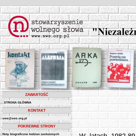
ZAWARTOŚĆ
STRONA GŁÓWNA
KONTAKT
sws@sws.org.pl
POKREWNE STRONY
Noty biograficzne łodzian zasłużonych