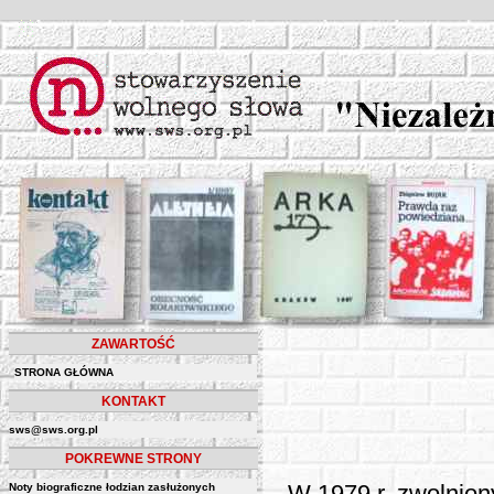
ZAWARTOŚĆ
STRONA GŁÓWNA
KONTAKT
sws@sws.org.pl
POKREWNE STRONY
Noty biograficzne łodzian zasłużonych