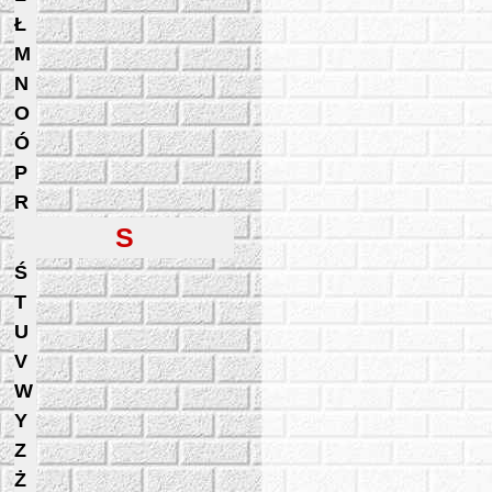
Ł
M
N
O
Ó
P
R
S
Ś
T
U
V
W
Y
Z
Ż