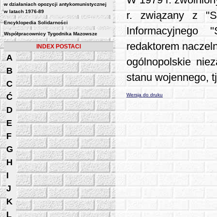
W 1979 r. zwolnion
w działaniach opozycji antykomunistycznej
w latach 1976-89
r. związany z "S"
Encyklopedia Solidarności
Informacyjnego 
Współpracownicy Tygodnika Mazowsze
redaktorem naczeln
INDEX POSTACI
A
ogólnopolskie nie
B
stanu wojennego, tj
C
Ć
Wersja do druku
D
E
F
G
H
I
J
K
L