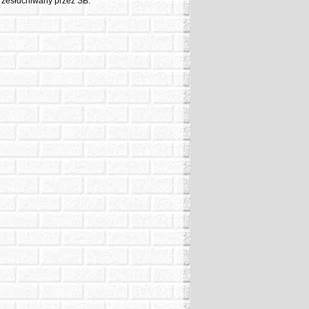
rzesłuchiwany przez SB.