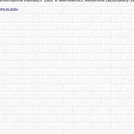
ansformatorów Radiowych "Zatra" w Skierniewicach; wielokrotnie zatrzymywany i p
sja do druku