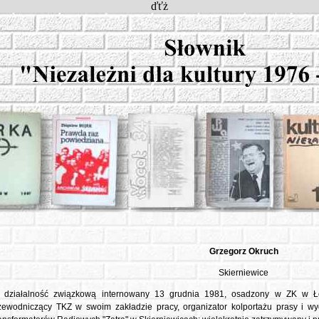
ďťż
Grzegorz
Okruch
Skierniewice
 działalność związkową internowany 13 grudnia 1981, osadzony w ZK w Ł
zewodniczący TKZ w swoim zakładzie pracy, organizator kolportażu prasy i 