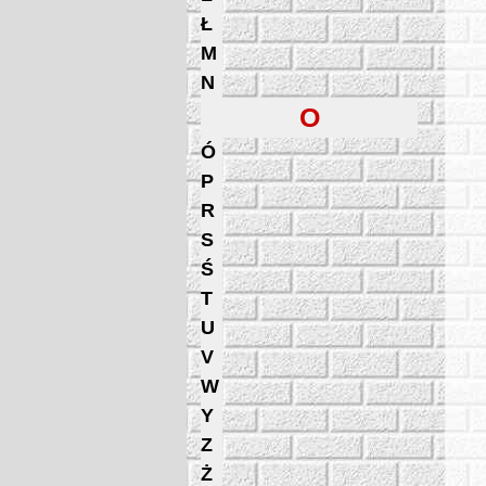
Ł
M
N
O
Ó
P
R
S
Ś
T
U
V
W
Y
Z
Ż