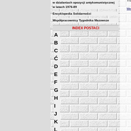
Tr
w działaniach opozycji antykomunistycznej
w latach 1976-89
Wer
Encyklopedia Solidarności
Współpracownicy Tygodnika Mazowsze
INDEX POSTACI
A
B
C
Ć
D
E
F
G
H
I
J
K
L