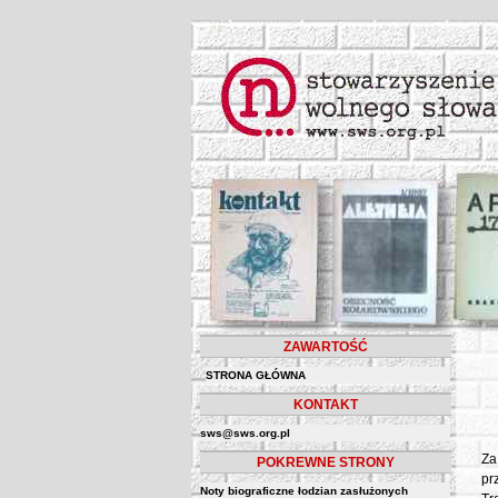
ZAWARTOŚĆ
STRONA GŁÓWNA
KONTAKT
sws@sws.org.pl
Za
POKREWNE STRONY
pr
Noty biograficzne łodzian zasłużonych