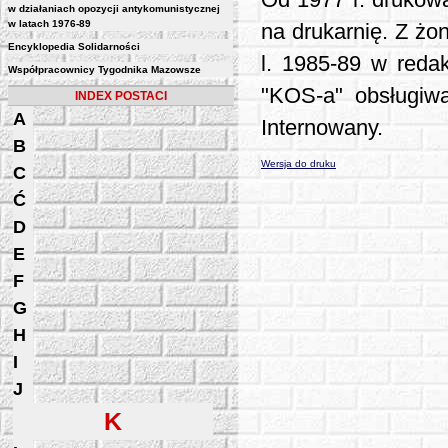
Od 1977 r. drukow
w działaniach opozycji antykomunistycznej
w latach 1976-89
na drukarnię. Z ż
Encyklopedia Solidarności
l. 1985-89 w reda
Współpracownicy Tygodnika Mazowsze
"KOS-a" obsługiwa
INDEX POSTACI
A
Internowany.
B
Wersja do druku
C
Ć
D
E
F
G
H
I
J
K