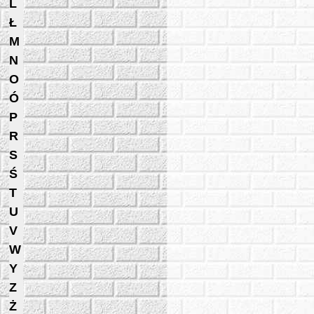
L
Ł
M
N
O
Ó
P
R
S
Ś
T
U
V
W
Y
Z
Ż