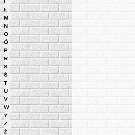
L
Ł
M
N
O
Ó
P
R
S
Ś
T
U
V
W
Y
Z
Ż