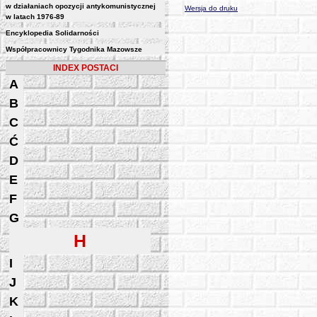
w działaniach opozycji antykomunistycznej
Wersja do druku
w latach 1976-89
Encyklopedia Solidarności
Współpracownicy Tygodnika Mazowsze
INDEX POSTACI
A
B
C
Ć
D
E
F
G
H
I
J
K