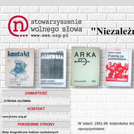
ZAWARTOŚĆ
STRONA GŁÓWNA
KONTAKT
sws@sws.org.pl
W latach 1981-86 kolporterka kr
POKREWNE STRONY
opozycjonistami.
Noty biograficzne łodzian zasłużonych