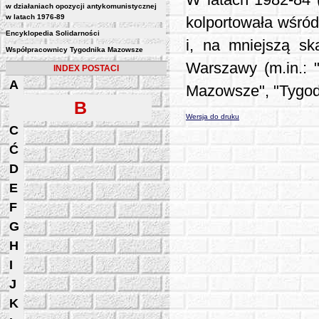
W latach 1982-84 
w działaniach opozycji antykomunistycznej
w latach 1976-89
kolportowała wśró
Encyklopedia Solidarności
i, na mniejszą sk
Współpracownicy Tygodnika Mazowsze
Warszawy (m.in.: 
INDEX POSTACI
A
Mazowsze", "Tygod
B
Wersja do druku
C
Ć
D
E
F
G
H
I
J
K