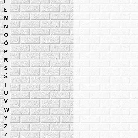
L
Ł
M
N
O
Ó
P
R
S
Ś
T
U
V
W
Y
Z
Ż