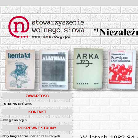
ZAWARTOŚĆ
STRONA GŁÓWNA
KONTAKT
sws@sws.org.pl
POKREWNE STRONY
Noty biograficzne łodzian zasłużonych